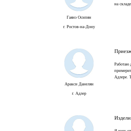
на складе
Гаянэ Осипян
г. Ростов-на-Дону
Приезж
Работаю д
примерит
Адлере. 
Аракси Данелян
г. Адлер
Издели
Я хочу о