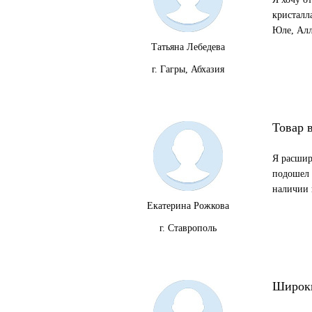
кристалл
Юле, Алл
Татьяна Лебедева
г. Гагры, Абхазия
Товар 
Я расшир
подошел и
наличии 
Екатерина Рожкова
г. Ставрополь
Широки