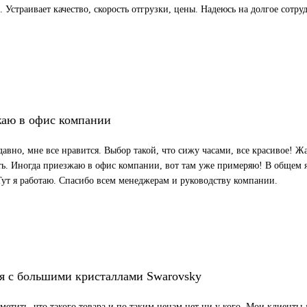
. Устраивает качество, скорость отгрузки, цены. Надеюсь на долгое сотру
аю в офис компании
авно, мне все нравится. Выбор такой, что сижу часами, все красивое! Жа
ь. Иногда приезжаю в офис компании, вот там уже примеряю! В общем
Тут я работаю. Спасибо всем менеджерам и руководству компании.
я с большими кристаллами Swarovsky
тметить, что такого товара и по таким ценам нет ни у кого. Мои клиент