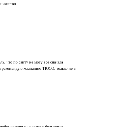
дничество.
ль, что по сайту не могу все сначала
 я рекомендую компанию ТЮСО, только не в
ы любят красивые изделия с большими